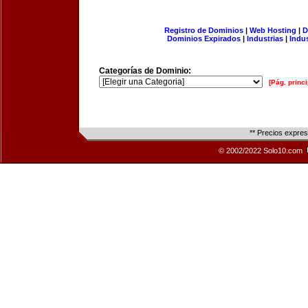
Registro de Dominios
|
Web Hosting
|
D
Dominios Expirados
|
Industrias
|
Indu
Categorías de Dominio:
[Pág. princi
** Precios expre
© 2002/2022 Solo10.com