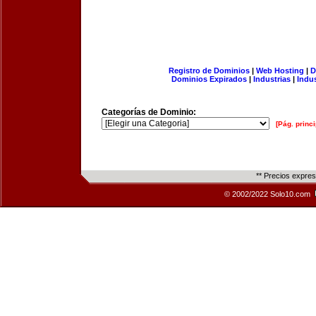
Registro de Dominios
|
Web Hosting
|
D
Dominios Expirados
|
Industrias
|
Indu
Categorías de Dominio:
[Pág. princi
** Precios expre
© 2002/2022 Solo10.com