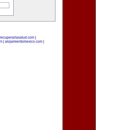
recuperarlasalud.com
|
om
|
alojamientomexico.com
|