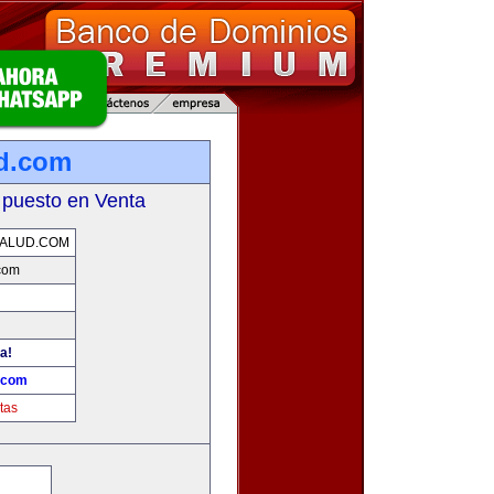
ud.com
 puesto en Venta
ALUD.COM
com
a!
.com
tas