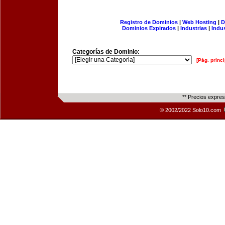
Registro de Dominios
|
Web Hosting
|
D
Dominios Expirados
|
Industrias
|
Indu
Categorías de Dominio:
[Pág. princi
** Precios expre
© 2002/2022 Solo10.com