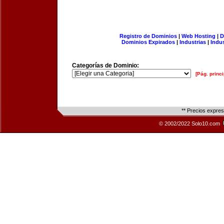
Registro de Dominios
|
Web Hosting
|
D
Dominios Expirados
|
Industrias
|
Indu
Categorías de Dominio:
[Pág. princi
** Precios expre
© 2002/2022 Solo10.com