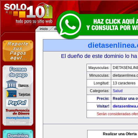
dietasenlinea
El dueño de este dominio lo ha
Mayusculas:
DIETASENLIN
Minusculas:
dietasenlinea
Longitud:
13 caracteres
Categorias:
Salud
Precio:
Realizar una o
Visitar!
dietasenlinea
Serán consideradas ofer
Realizar una Oferta