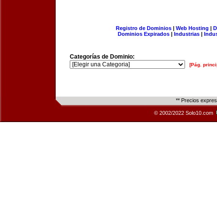
Registro de Dominios
|
Web Hosting
|
D
Dominios Expirados
|
Industrias
|
Indu
Categorías de Dominio:
[Pág. princi
** Precios expre
© 2002/2022 Solo10.com