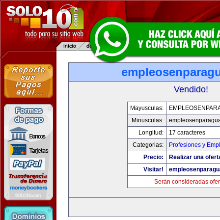
empleosenparag
Vendido!
Mayusculas:
EMPLEOSENPAR
Minusculas:
empleosenparagu
Longitud:
17 caracteres
Categorias:
Profesiones y Emp
Precio:
Realizar una ofert
Visitar!
empleosenparagu
Serán consideradas ofer