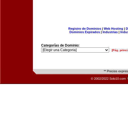
Registro de Dominios
|
Web Hosting
|
D
Dominios Expirados
|
Industrias
|
Indu
Categorías de Dominio:
[Pág. princi
** Precios expre
© 2002/2022 Solo10.com