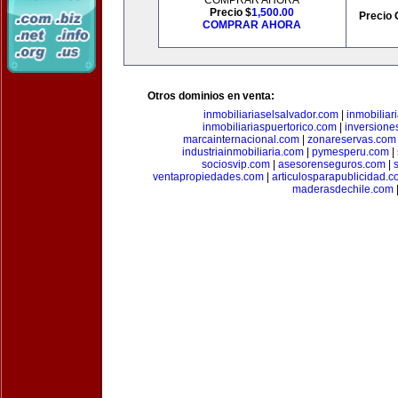
COMPRAR AHORA
Precio $
1,500.00
Precio 
COMPRAR AHORA
Otros dominios en venta:
inmobiliariaselsalvador.com
|
inmobilia
inmobiliariaspuertorico.com
|
inversione
marcainternacional.com
|
zonareservas.com
industriainmobiliaria.com
|
pymesperu.com
|
sociosvip.com
|
asesorenseguros.com
|
ventapropiedades.com
|
articulosparapublicidad.
maderasdechile.com