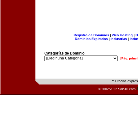
Registro de Dominios
|
Web Hosting
|
D
Dominios Expirados
|
Industrias
|
Indu
Categorías de Dominio:
[Pág. princi
** Precios expre
© 2002/2022 Solo10.com