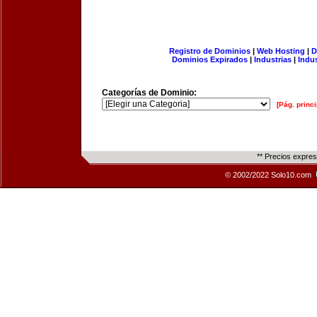
Registro de Dominios
|
Web Hosting
|
D
Dominios Expirados
|
Industrias
|
Indu
Categorías de Dominio:
[Pág. princi
** Precios expre
© 2002/2022 Solo10.com