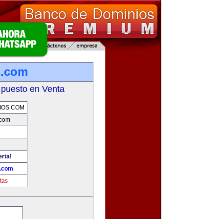
s.com
 puesto en Venta
IOS.COM
.com
erta!
s.com
tas