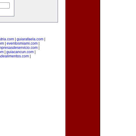
tria.com
|
guiarafaela.com
|
com
|
eventosmiami.com
|
mpresasdeservicio.com
|
com
|
guiacancun.com
|
iadealimentos.com
|