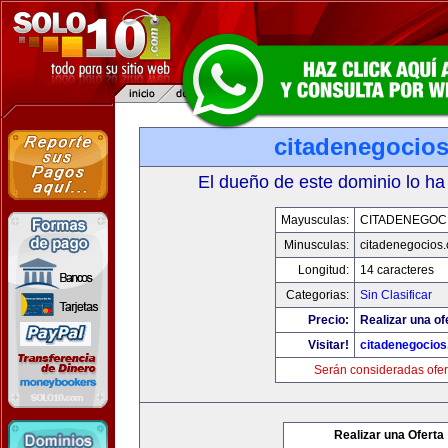
citadenegocio
El dueño de este dominio lo ha
Mayusculas:
CITADENEGOC
Minusculas:
citadenegocios
Longitud:
14 caracteres
Categorias:
Sin Clasificar
Precio:
Realizar una of
Visitar!
citadenegocio
Serán consideradas ofer
Realizar una Oferta