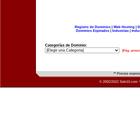
Registro de Dominios
|
Web Hosting
|
D
Dominios Expirados
|
Industrias
|
Indu
Categorías de Dominio:
[Pág. princi
** Precios expre
© 2002/2022 Solo10.com