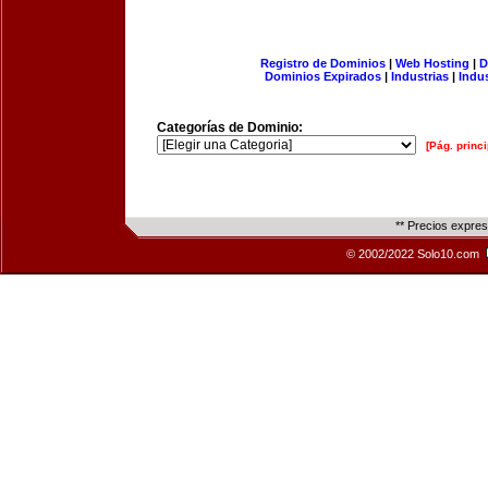
Registro de Dominios
|
Web Hosting
|
D
Dominios Expirados
|
Industrias
|
Indu
Categorías de Dominio:
[Pág. princi
** Precios expre
© 2002/2022 Solo10.com