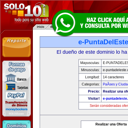
e-PuntaDelEst
El dueño de este dominio lo ha
Mayusculas:
E-PUNTADELE
Minusculas:
e-puntadeleste
Longitud:
14 caracteres
Categorias:
PaÃ­ses y Ciud
Precio:
Realizar una of
Visitar!
e-puntadeleste
Serán consideradas ofer
Realizar una Oferta